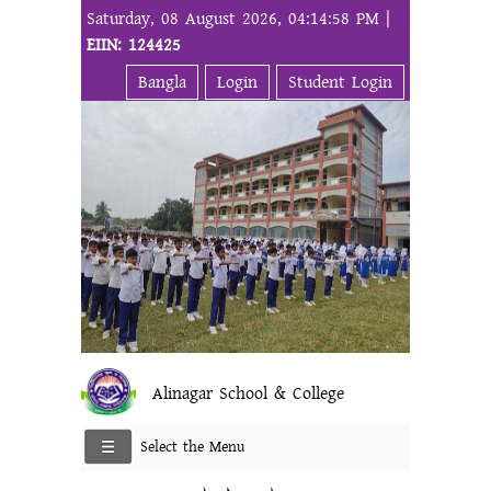
Saturday, 08 August 2026, 04:14:58 PM |
EIIN: 124425
Bangla
Login
Student Login
Alinagar School & College
Select the Menu