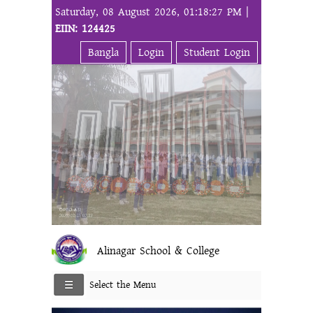
Saturday, 08 August 2026, 01:18:27 PM |
EIIN: 124425
Bangla
Login
Student Login
Alinagar School & College
Select the Menu