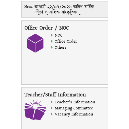
আগামী ২২/০৭/২০২৬ তারিখ বার্ষিক
News:
ক্রীড়া ও সাহিত্য সাংস্কৃতিক
প্রতিযোগিতার পুরষ্কার বিতরনী
অনুষ্ঠান। তদুপলক্ষে সকল শিক্ষার্থীকে
Office Order / NOC
বিশেষ ভাবে অবহিত করা হল।
অধ্যক্ষ
NOC
আলিনগর স্কুল ও কলেজের
Office Order
২০২৫-২৬ শিক্ষাবর্ষের একাদশ শ্রেণির
Others
ফলাফল প্রকাশ করা হলো।
Teacher/Staff Information
Teacher's Information
Managing Committee
Vacancy Information